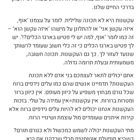
בדרכי החיים שלנו.
עקשנות היא לא תכונה שלילית. לומר על עצמנו ‘אוף,
איזה עקשן אני’ או להתלונן על מישהו ‘איזה עקשן הוא’ –
זה כמו לומר ‘אוף, למה יש לי פטיש בארגז הכלים?!’. יש
לך פטיש בארגז הכלים כי זה כלי חשוב שעומד לרשותך
שנועד לעזור לך. כך גם העקשנות. תכונה חשובה,
משמעותית ובעלת תרומה גדולה.
אתם יכולים לתאר לעצמכם בני אדם ללא תכונת
העקשנות? תדמיינו אנשים שהם כמו עלים נידפים ברוח
שכל גורם מבחוץ משפיע על כיוון מעופם. אין כיוון ברור
ומטרות ברורות. אין עקשנות=אין עמידה על שלי. בזכות
העקשנות אנחנו יכולים לא להיות עלים נידפים ברוח אלא
קירות איתנים שעומדים מול עוצמת ושינויי הרוח.
מתי העקשנות יכולה לשמש כמכשול ולא כגורם תורם?
כשהיא מופעלת אוטומטית מבלי שבדקנו אם היא