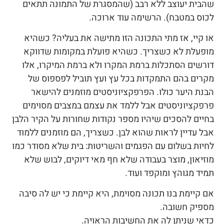
שהבית יעוצב ללא רבב (שהמסגרת של התמונה תתאים
לכוס במטבח). הרשימה עוד ארוכה.
או קיי, אז מתי התכונה הזו מתישה את בעליה? כשהיא
מופעלת לא כשצריך. כשהיא פועלת במקומות שדווקא
דורשים הסתכלות ברמת המקרו ולא ברמת המיקרו, אלו
מקרים בהם התמקדות בכל עץ ועץ תוביל לפספוס של
הבנת היער כולו. הפרפקציוניסטים מוזמנים להישאר
פרפקציוניסטים אבל ללמד את עצמם במצבים מסוימים
בחיים להסכים שיהיו מספר נקודות שחורות על הקיר הלבן
אבל עדיין לראות שהוא לבן. כשצריך, הם מוזמנים ללמוד
לחיות בשלום עם הפגמים והשריטות: בית שלא מסודר כמו
מוזיאון, מוצר בעבודה שלא חף מאי דיוקים, לבוש שלא
תמיד מגוהץ ומוקפד ועוד.
אם קיימת בנו תכונה מסוימת, היא קיימת כי יש לה סיבה
מספיק חשובה.
כדאי שניתן לה את החשיבות הראויה.