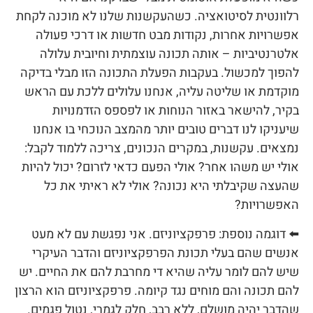
רלוונטית לסיטואציה. כשהעקשנות שלנו לא מוכנה לקחת
אפשרויות אחרות, נקודות מבט חדשות או דרכי פעולה
אלטרנטיביות – אותה תכונה עוצמתית וחיובית עלולה
להפוך למכשול. בעקבות הפעלת התכונה הזו מבלי בדיקה
מוקדמת או שליטה עליה, אנחנו עלולים ללכת עם הראש
בקיר, להישאר באזור הנוחות או לפספס הזדמנויות
שיעניקו לנו דברים טובים יותר מהמצב הנוכחי בו אנחנו
נמצאים. עקשנות, במקרים הנכונים, צריכה ללמוד לקבל:
אולי יש משהו אחר? אולי הפעם כדאי לזרום? יכול להיות
שהעצה שקיבלתי היא נכונה? אולי לא ראיתי את כל
האפשרויות?
⬅️ דוגמה נוספת: פרפקציוניזם. אני נפגשת עם לא מעט
אנשים שהם בעלי תכונת הפרפקציוניזם והדבר העיקרי
שיש להם לומר עליה שהיא די מחרבת להם את החיים. יש
להם תכונה והם מוחים נגד קיומה. פרפקציוניזם הוא הרצון
שהדבר יהיה מושלם, ללא רבב, חלק לגמרי, נטול פגמים.