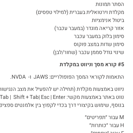
הסתר תמונות
מקלדת וירטואלית בעברית (למילוי טפסים)
ביטול אנימציות
אזור קריאה מוגדר (במעבר עכבר)
סימון בלוק במעבר עכבר
סימון שדות במצב פוקוס
שינוי גודל סממן עכבר (שחור/לבן)
#5 קורא מסך וניווט במקלדת
התאמות לקוראי המסך הפופולריים: JAWS ו- NVDA.
ניווט באמצעות מקלדת (תחילה יש להפעיל את מצב הנגישות באמצעות ניווט באמצע
נווט באתר באמצעות מקשי: Tab | Shift + Tab| Esc | Enter
בנוסף, שימוש בקיצורי דרך בכדי לקפוץ בין אלמנטים ספציפי
M עבור ״תפריטים״
H עבור ״כותרות״