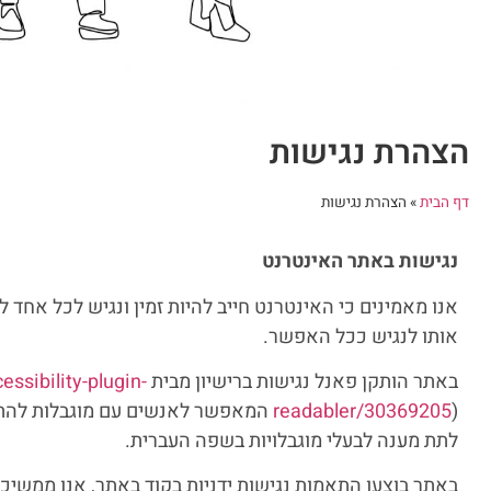
הצהרת נגישות
דף הבית
»
הצהרת נגישות
נגישות באתר האינטרנט
אנו מאמינים כי האינטרנט חייב להיות זמין ונגיש לכל אחד
אותו לנגיש ככל האפשר.
באתר הותקן פאנל נגישות ברישיון מבית merkulove (
ssibility-plugin-
readabler/30369205
) המאפשר לאנשים עם מוגבלות לה
לתת מענה לבעלי מוגבלויות בשפה העברית.
באתר בוצעו התאמות נגישות
ידניות
בקוד באתר, אנו ממשיכי