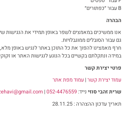
F עבור ״טפסים״
B עבור ״כפתורים״
הבהרה
אנו ממשיכים במאמצים לשפר באופן תמידי את הנגישות של
גם עבור הסובלים ממוגבלויות.
חרף מאמצינו להפוך את כל התוכן באתר לנגיש באופן מלא, 
במידה ונתקלתם בקשיים בכל הנוגע לנגישות האתר או זקוקים
פרטי יצירת קשר
עמוד יצירת קשר
|
עמוד מפת אתר
שרית זהבי סוזי
נייד:
052-4476559
|
tzehavi@gmail.com
תאריך עדכון ההצהרה : 28.11.25