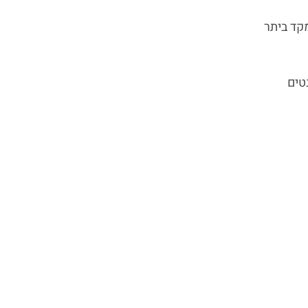
קד ביתר
טים