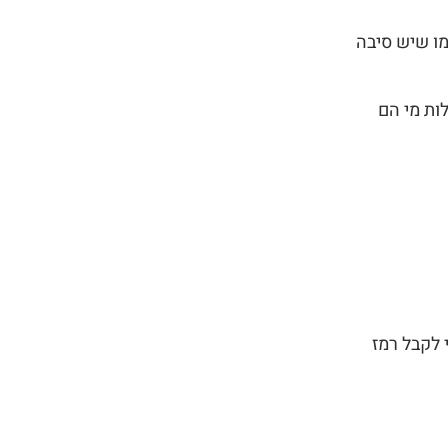
ר לעומת טיפוס אחר שעובד על לא פחות ממהירות של 180 קמ”ש, כמו שיש סיבה
ות מי הם
 לקבל רמז