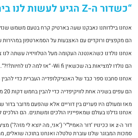
“
כשדור ה-
Z
הגיע לעשות לנו בי
אנחנו בילדותנו נאבקנו שעה בארטיק קרח בטעם משמש שנזל 
הם מקפצים ורוקדים עם האצבעות על הסמארטפון במהירות ע
אנחנו נולדנו כשהאנטנה העקומה מעל הטלוויזיה עשתה לנו צ
הם נולדו למציאות בה שכשאין Wi fi- “אז למה לנו לחיות?!?”.
אנחנו סחבנו ספר כבד של האנציקלופדיה העברית כדי להבין
הם עפים בשניה אחת לוויקיפדיה כדי להבין בחמש דקות 20 מילים הזויות.
מאז ומעולם היו פערים בין דוריים אלא שהפעם מדובר בדור 
אנחנו גדלנו בעולם שמאפייניו הולכים ומשתנים. הם הולכים
דור ה-z או ככינויו ‘דור האמיל”י’ (‘אני, מה יוצא לי מזה
סמכות המבוגר שלנו עוברת טלטלה ואנחנו בתוכה שואלים, מת