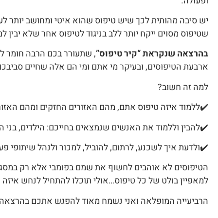
ופעולה.
שטיפוס מסוים ייקח יותר ללב בניגוד לטיפוס אחר שלא יבין למ
בהרצאה שנקראת “קיר טיפוס”
, שתעורר בכם הרבה חומר למ
ארבעת הטיפוסים, ובעיקר מי אתם ומי הם אלה שחיים סביבכם
למה זה חשוב?
✔️ללמוד איזה טיפוס אתם, מהם האזורים החזקים ומהם האזו
✔️להבין וללמוד את האנשים שנמצאים בחייכם: הילדים, בני הזוג
✔️ולדעת איך לשכנע, לרתום, להוביל, למכור ולנהל שיתופי פע
הטיפוסים לא אוהבים לחשוף את שמם בפומבי אלא רק במסגרת
למאפיין בולט של כל טיפוס…אולי תוכלו להתחיל לנחש איזה 
הרביעייה המופלאה ואני נשמח מאוד להפגש אתכם בהרצאה